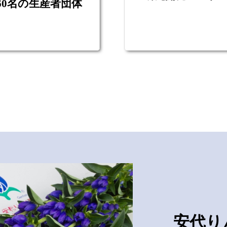
60名の生産者団体
安代り