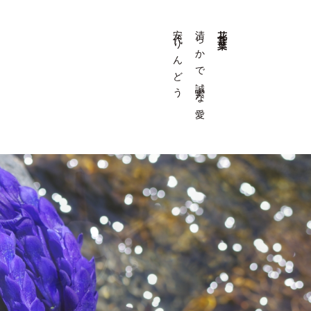
安代りんどう
清らかで誠実な愛
花言葉